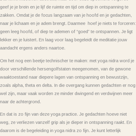
geef je je brein en je lijf de ruimte en tijd om diep in ontspanning te
zakken. Omdat je de focus langzaam van je hoofd en je gedachten,
naar je lichaam en je adem brengt. Daarmee hoef je niets te forceren:
geen leeg hoofd, of diep te ademen of “goed” te ontspannen. Je ligt
lekker en je luistert. En laag voor laag begeleidt de meditatie jouw
aandacht ergens anders naartoe.
Om het nog een beetje technischer te maken: met yoga nidra word je
door verschillende hersengolfstaten meegenomen, van de gewone
waaktoestand naar diepere lagen van ontspanning en bewustzijn,
zoals alpha, theta en delta. In die overgang kunnen gedachten er nog
wel zijn, maar vaak worden ze minder dwingend en verdwijnen meer
naar de achtergrond.
En dat is zo fijn van deze yoga practice. Je gedachten hoeve niet
weg, ze verliezen vanzelf grip als je dieper in ontspanning raakt. En
daarom is de begeleiding in yoga nidra zo fijn. Je kunt letterlijk