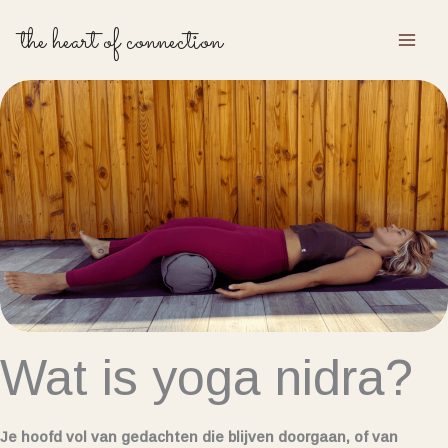
Ga
the heart of connection
naar
de
inhoud
Wat is yoga nidra?
Je hoofd vol van gedachten die blijven doorgaan, of van