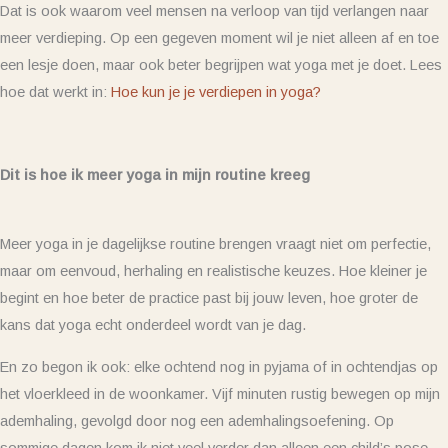
Dat is ook waarom veel mensen na verloop van tijd verlangen naar
meer verdieping. Op een gegeven moment wil je niet alleen af en toe
een lesje doen, maar ook beter begrijpen wat yoga met je doet. Lees
hoe dat werkt in:
Hoe kun je je verdiepen in yoga?
Dit is hoe ik meer yoga in mijn routine kreeg
Meer yoga in je dagelijkse routine brengen vraagt niet om perfectie,
maar om eenvoud, herhaling en realistische keuzes. Hoe kleiner je
begint en hoe beter de practice past bij jouw leven, hoe groter de
kans dat yoga echt onderdeel wordt van je dag.
En zo begon ik ook: elke ochtend nog in pyjama of in ochtendjas op
het vloerkleed in de woonkamer. Vijf minuten rustig bewegen op mijn
ademhaling, gevolgd door nog een ademhalingsoefening. Op
sommige dagen kom ik niet veel verder dan alleen een child’s pose