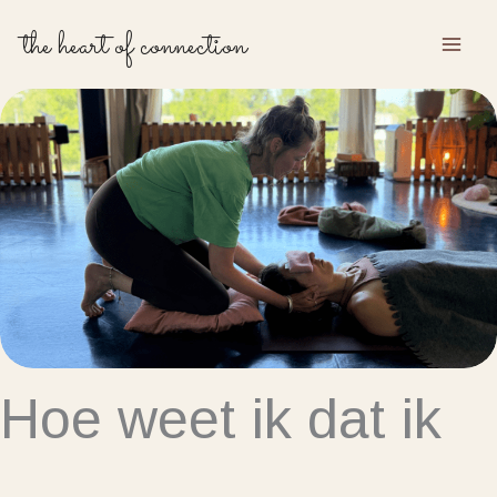
Ga
the heart of connection
naar
de
inhoud
Hoe weet ik dat ik